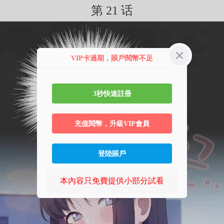
第 21 话
VIP卡過期，賬戶閱幣不足
3秒快速註冊
充值閱幣，升級VIP會員
登陸賬戶
本內容只免費提供小部分試看